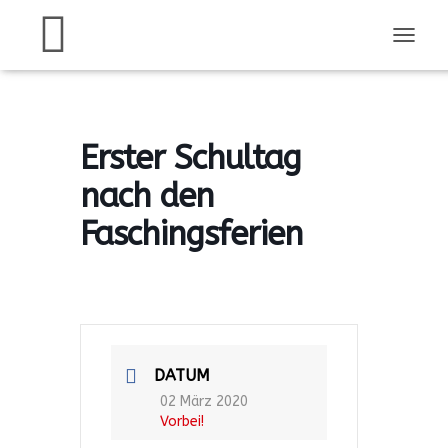
N
A
V
I
G
A
Erster Schultag
T
I
nach den
O
N
Faschingsferien
U
M
S
C
H
A
L
DATUM
T
E
02 März 2020
N
Vorbei!