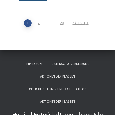
Seitennummerierung
1
2
…
20
NÄCHSTE
der
Beiträge
IMPRESSUM
DATENSCHUTZERKLÄRUNG
AKTIONEN DER KLASSEN
UNSER BESUCH IM ZIRNDORFER RATHAUS
AKTIONEN DER KLASSEN