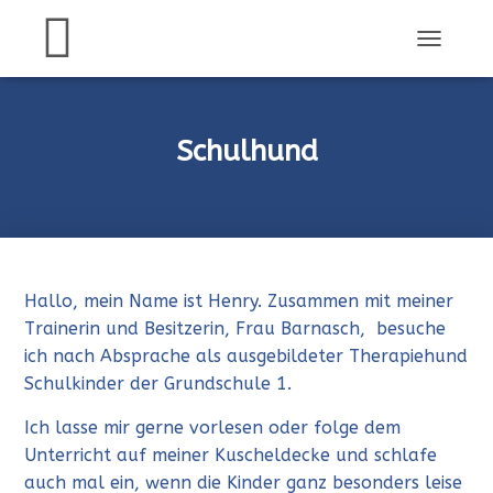
N
A
V
I
G
Schulhund
A
T
I
O
N
U
M
Hallo, mein Name ist Henry. Zusammen mit meiner
S
Trainerin und Besitzerin, Frau Barnasch, besuche
C
H
ich nach Absprache als ausgebildeter Therapiehund
A
Schulkinder der Grundschule 1.
L
T
Ich lasse mir gerne vorlesen oder folge dem
E
Unterricht auf meiner Kuscheldecke und schlafe
N
auch mal ein, wenn die Kinder ganz besonders leise