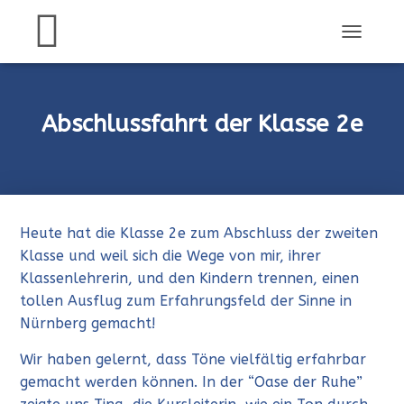
N
A
V
I
G
Abschlussfahrt der Klasse 2e
A
T
I
O
N
U
Heute hat die Klasse 2e zum Abschluss der zweiten
M
S
Klasse und weil sich die Wege von mir, ihrer
C
Klassenlehrerin, und den Kindern trennen, einen
H
tollen Ausflug zum Erfahrungsfeld der Sinne in
A
L
Nürnberg gemacht!
T
E
Wir haben gelernt, dass Töne vielfältig erfahrbar
N
gemacht werden können. In der “Oase der Ruhe”