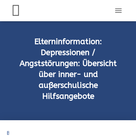
N
A
V
I
G
Elterninformation:
A
T
Depressionen /
I
Angststörungen: Übersicht
O
N
über inner- und
U
M
außerschulische
S
C
Hilfsangebote
H
A
L
T
E
N
Beachten Sie bitte folgende Aufstellung: