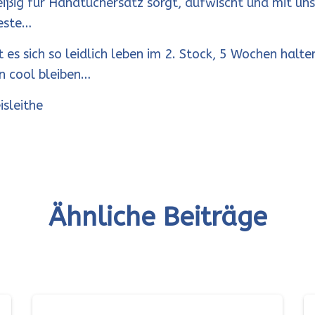
eißig für Handtuchersatz sorgt, aufwischt und mit un
Beste…
t es sich so leidlich leben im 2. Stock, 5 Wochen halte
n cool bleiben…
isleithe
Ähnliche Beiträge